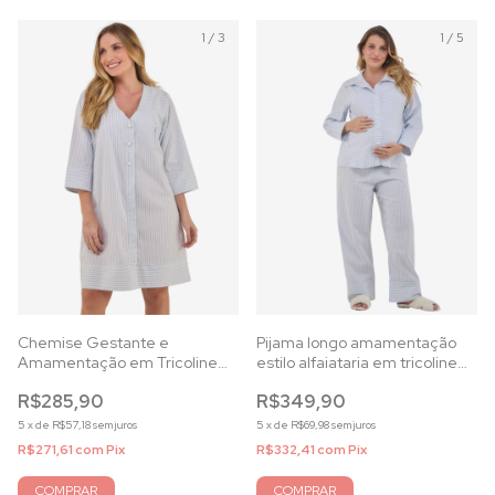
1
/
3
1
/
5
Chemise Gestante e
Pijama longo amamentação
Amamentação em Tricoline
estilo alfaiataria em tricoline
Listrada Azul
listrada azul
R$285,90
R$349,90
5
x
de
R$57,18
sem juros
5
x
de
R$69,98
sem juros
R$271,61
com
Pix
R$332,41
com
Pix
COMPRAR
COMPRAR