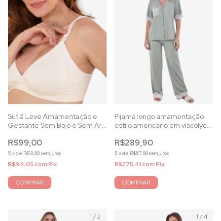
Sutiã Leve Amamentação e
Pijama longo amamentação
Gestante Sem Bojo e Sem Aro
estilo americano em viscolycra
em Viscolycra Off White
verde
R$99,00
R$289,90
5
x
de
R$19,80
sem juros
5
x
de
R$57,98
sem juros
R$94,05
com
Pix
R$275,41
com
Pix
COMPRAR
COMPRAR
1
/
2
1
/
4