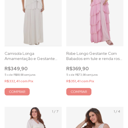
Camisola Longa
Robe Longo Gestante Com
Amamentação e Gestante
Babados em tule e renda rosa
com Cardigan de Tule e
essence
R$349,90
R$369,90
Renda Off white
5
x
de
R$69,98
sem juros
5
x
de
R$73,98
sem juros
R$332,41
com
Pix
R$351,41
com
Pix
COMPRAR
COMPRAR
1
/
7
1
/
4