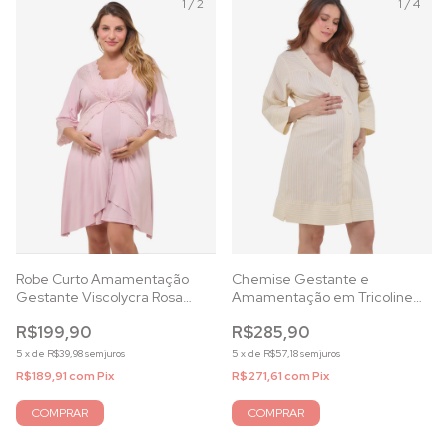
1
/
2
1
/
4
Robe Curto Amamentação
Chemise Gestante e
Gestante Viscolycra Rosa
Amamentação em Tricoline
Essence
Listrada Amarela
R$199,90
R$285,90
5
x
de
R$39,98
sem juros
5
x
de
R$57,18
sem juros
R$189,91
com
Pix
R$271,61
com
Pix
COMPRAR
COMPRAR