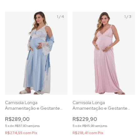
1
/
4
1
/
3
Camisola Longa
Camisola Longa
Amamentação e Gestante
Amamentação e Gestante
Cetim de Seda Azul Celeste
Viscolycra Rosa Essence
R$289,00
R$229,90
5
x
de
R$57,80
sem juros
5
x
de
R$45,98
sem juros
R$274,55
com
Pix
R$218,41
com
Pix