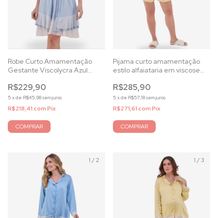
Robe Curto Amamentação
Pijama curto amamentação
Gestante Viscolycra Azul
estilo alfaiataria em viscose
celeste e tule off white
acetinada amarela
R$229,90
R$285,90
5
x
de
R$45,98
sem juros
5
x
de
R$57,18
sem juros
R$218,41
com
Pix
R$271,61
com
Pix
COMPRAR
COMPRAR
1
/
2
1
/
3