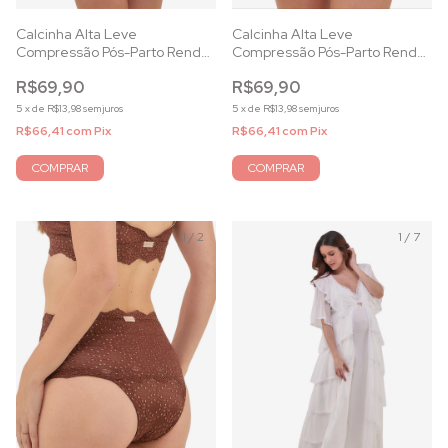
Calcinha Alta Leve
Calcinha Alta Leve
Compressão Pós-Parto Renda
Compressão Pós-Parto Renda
Verde Alecrim
Rosa Essence
R$69,90
R$69,90
5
x
de
R$13,98
sem juros
5
x
de
R$13,98
sem juros
R$66,41
com
Pix
R$66,41
com
Pix
COMPRAR
COMPRAR
1
/
2
1
/
7