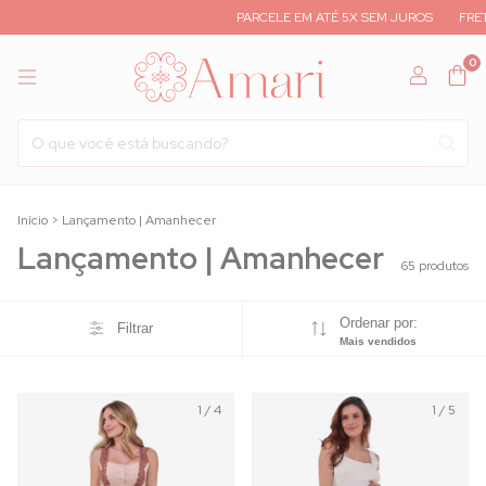
PARCELE EM ATÉ 5X SEM JUROS
FRETE GRÁTIS A P
0
Início
>
Lançamento | Amanhecer
Lançamento | Amanhecer
65 produtos
Ordenar por:
Filtrar
Mais vendidos
1
/
4
1
/
5