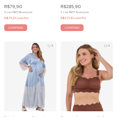
Capuccino
acetinada azul celeste
R$79,90
R$285,90
5
x
de
R$15,98
sem juros
5
x
de
R$57,18
sem juros
R$75,91
com
Pix
R$271,61
com
Pix
COMPRAR
COMPRAR
1
/
5
1
/
4