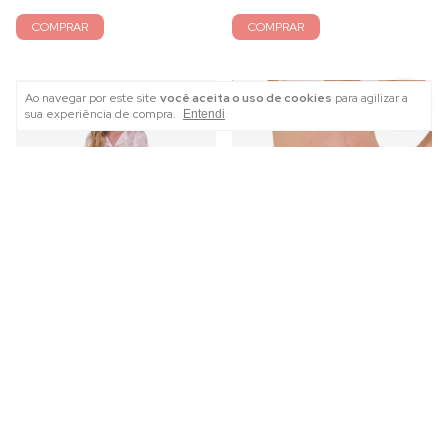
COMPRAR
COMPRAR
1
/
3
1
/
3
Ao navegar por este site
você aceita o uso de cookies
para agilizar a
sua experiência de compra.
Entendi
Pijama longo amamentação
Kit Lata com 5 Calcinhas Cós
estilo alfaiataria em cetim de
Baixo em Fibra Natural e Forro
seda estampada
Algodão
R$399,00
R$129,90
5
x
de
R$79,80
sem juros
5
x
de
R$25,98
sem juros