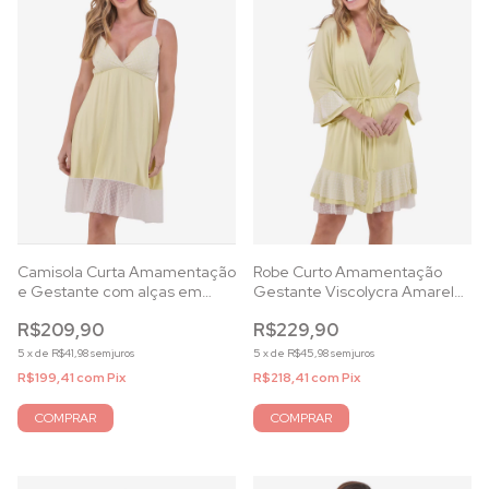
Camisola Curta Amamentação
Robe Curto Amamentação
e Gestante com alças em
Gestante Viscolycra Amarelo
Viscolycra Amarela e tule off
e tule off white
R$209,90
R$229,90
5
x
de
R$41,98
sem juros
5
x
de
R$45,98
sem juros
R$199,41
com
Pix
R$218,41
com
Pix
COMPRAR
COMPRAR