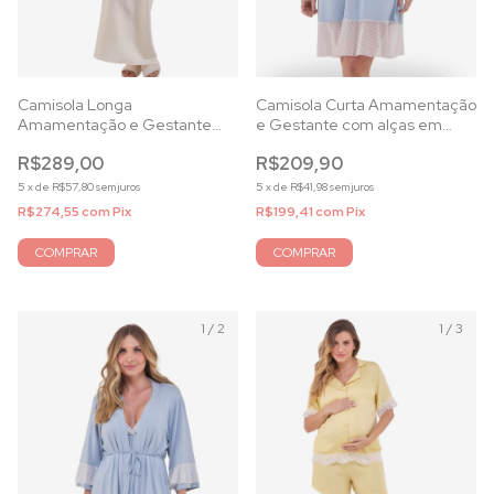
Camisola Longa
Camisola Curta Amamentação
Amamentação e Gestante
e Gestante com alças em
Cetim de Seda Pérola
Viscolycra Azul Celeste e tule
R$289,00
R$209,90
off
5
x
de
R$57,80
sem juros
5
x
de
R$41,98
sem juros
R$274,55
com
Pix
R$199,41
com
Pix
COMPRAR
COMPRAR
1
/
2
1
/
3