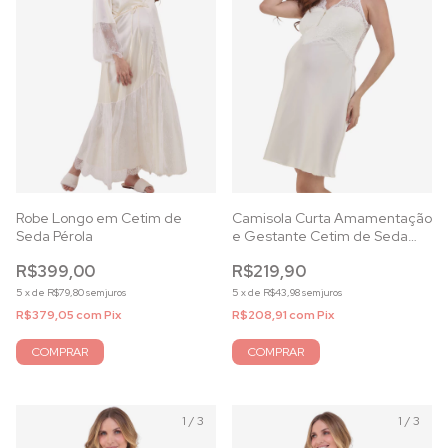
Robe Longo em Cetim de
Camisola Curta Amamentação
Seda Pérola
e Gestante Cetim de Seda
Pérola
R$399,00
R$219,90
5
x
de
R$79,80
sem juros
5
x
de
R$43,98
sem juros
R$379,05
com
Pix
R$208,91
com
Pix
COMPRAR
COMPRAR
1
/
3
1
/
3