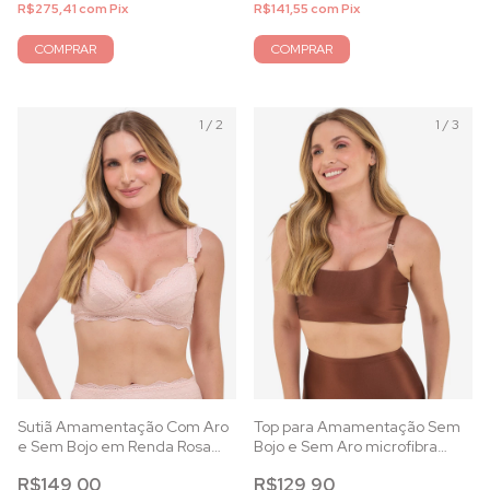
R$275,41
com
Pix
R$141,55
com
Pix
COMPRAR
COMPRAR
1
/
2
1
/
3
Sutiã Amamentação Com Aro
Top para Amamentação Sem
e Sem Bojo em Renda Rosa
Bojo e Sem Aro microfibra
Essence
power capuccino
R$149,00
R$129,90