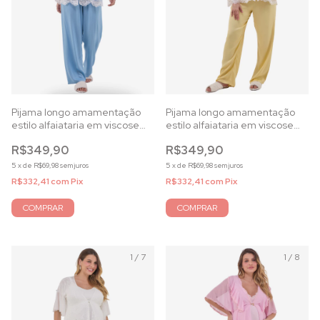
Pijama longo amamentação
Pijama longo amamentação
estilo alfaiataria em viscose
estilo alfaiataria em viscose
acetinada azul celeste
acetinada amarela
R$349,90
R$349,90
5
x
de
R$69,98
sem juros
5
x
de
R$69,98
sem juros
R$332,41
com
Pix
R$332,41
com
Pix
COMPRAR
COMPRAR
1
/
7
1
/
8