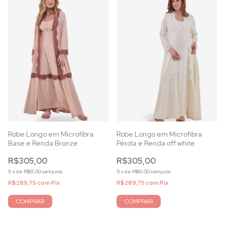
Robe Longo em Microfibra
Robe Longo em Microfibra
Base e Renda Bronze
Pérola e Renda off white
R$305,00
R$305,00
5
x
de
R$61,00
sem juros
5
x
de
R$61,00
sem juros
R$289,75
com
Pix
R$289,75
com
Pix
COMPRAR
COMPRAR