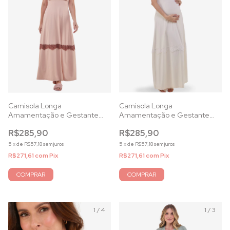
Camisola Longa
Camisola Longa
Amamentação e Gestante
Amamentação e Gestante
em Microfibra Pérola e Renda
em Microfibra Base e Renda
R$285,90
R$285,90
Off White
Bronze
5
x
de
R$57,18
sem juros
5
x
de
R$57,18
sem juros
R$271,61
com
Pix
R$271,61
com
Pix
COMPRAR
COMPRAR
1
/
4
1
/
3