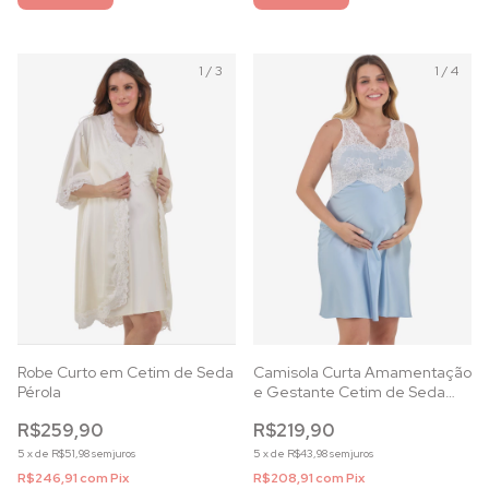
1
/
3
1
/
4
Robe Curto em Cetim de Seda
Camisola Curta Amamentação
Pérola
e Gestante Cetim de Seda
Azul Celeste
R$259,90
R$219,90
5
x
de
R$51,98
sem juros
5
x
de
R$43,98
sem juros
R$246,91
com
Pix
R$208,91
com
Pix