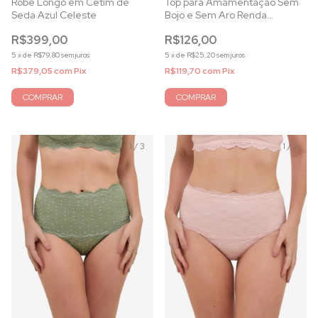
Robe Longo em Cetim de
Top para Amamentação Sem
Seda Azul Celeste
Bojo e Sem Aro Renda
Capuccino
R$399,00
R$126,00
5
x
de
R$79,80
sem juros
5
x
de
R$25,20
sem juros
R$379,05
com
Pix
R$119,70
com
Pix
COMPRAR
COMPRAR
1
/
3
1
/
2