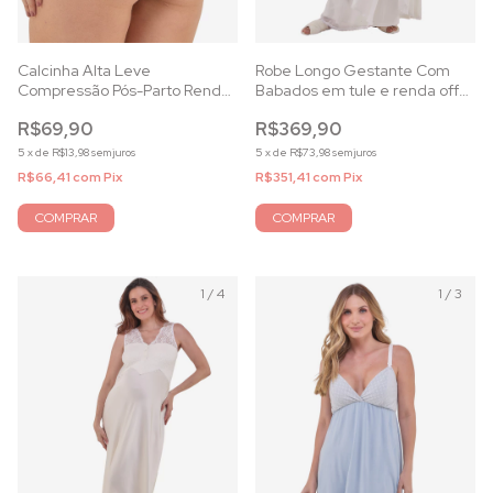
Calcinha Alta Leve
Robe Longo Gestante Com
Compressão Pós-Parto Renda
Babados em tule e renda off
Capuccino
white
R$69,90
R$369,90
5
x
de
R$13,98
sem juros
5
x
de
R$73,98
sem juros
R$66,41
com
Pix
R$351,41
com
Pix
COMPRAR
COMPRAR
1
/
4
1
/
3