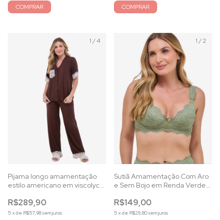
COMPRAR
COMPRAR
1
/
4
1
/
2
Pijama longo amamentação
Sutiã Amamentação Com Aro
estilo americano em viscolycra
e Sem Bojo em Renda Verde
capuccino
Alecrim
R$289,90
R$149,00
5
x
de
R$57,98
sem juros
5
x
de
R$29,80
sem juros