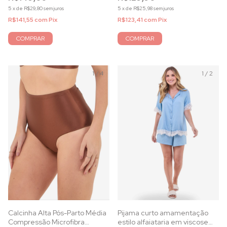
5
x
de
R$29,80
sem juros
5
x
de
R$25,98
sem juros
R$141,55
com
Pix
R$123,41
com
Pix
COMPRAR
COMPRAR
1
/
4
1
/
2
Calcinha Alta Pós-Parto Média
Pijama curto amamentação
Compressão Microfibra
estilo alfaiataria em viscose