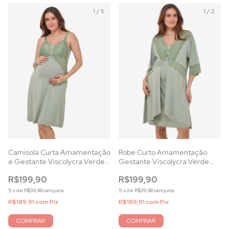
1
/
5
1
/
2
Camisola Curta Amamentação
Robe Curto Amamentação
e Gestante Viscolycra Verde
Gestante Viscolycra Verde
Alecrim
Alecrim
R$199,90
R$199,90
5
x
de
R$39,98
sem juros
5
x
de
R$39,98
sem juros
R$189,91
com
Pix
R$189,91
com
Pix
COMPRAR
COMPRAR