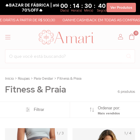
🔥BAZAR DE FÁBRICA | até
00
:
14
:
30
:
40
Ver Produtos
70%OFF🔥
Dia(s)
Hora(s)
Min(s)
Seg(s)
GRÁTIS A PARTIR DE R$ 500,00
GANHE CASHBACK EM TODAS AS COMPRAS
0
Início
>
Roupas
>
Para Gestar
>
Fitness & Praia
Fitness & Praia
6 produtos
Ordenar por:
Filtrar
Mais vendidos
1
/
3
1
/
4