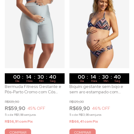
00
:
14
:
30
:
40
00
:
14
:
30
:
40
Dia
Hora
Min
Seg
Dia
Hora
Min
Seg
Bermuda Fitness Gestante e
Biquíni gestante sem bojo e
Pós-Parto Cromo com Cós
sem aro estampado com
Anatômico e Proteção UV
decote trespassado e
R$109,90
R$129,00
calcinha anatômica
R$59,90
R$69,90
45
% OFF
46
% OFF
5
x
de
R$11,98
sem juros
5
x
de
R$13,98
sem juros
R$56,91
com
Pix
R$66,41
com
Pix
COMPRAR
COMPRAR