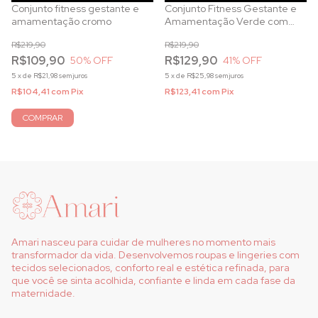
Conjunto fitness gestante e
Conjunto Fitness Gestante e
amamentação cromo
Amamentação Verde com
Zíper Frontal
R$219,90
R$219,90
R$109,90
R$129,90
50
% OFF
41
% OFF
5
x
de
R$21,98
sem juros
5
x
de
R$25,98
sem juros
R$104,41
com
Pix
R$123,41
com
Pix
COMPRAR
Amari nasceu para cuidar de mulheres no momento mais
transformador da vida. Desenvolvemos roupas e lingeries com
tecidos selecionados, conforto real e estética refinada, para
que você se sinta acolhida, confiante e linda em cada fase da
maternidade.