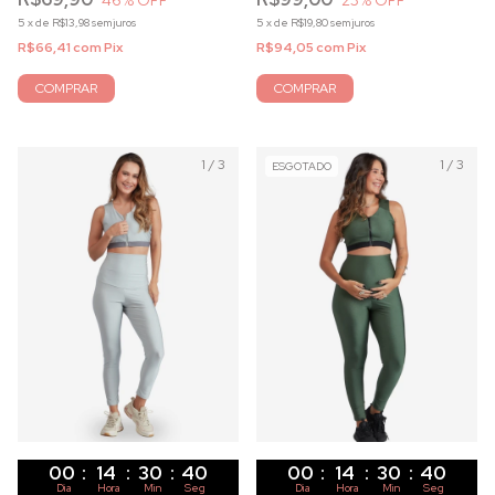
5
x
de
R$13,98
sem juros
5
x
de
R$19,80
sem juros
R$66,41
com
Pix
R$94,05
com
Pix
COMPRAR
COMPRAR
1
/
3
1
/
3
ESGOTADO
00
:
14
:
30
:
40
00
:
14
:
30
:
40
Dia
Hora
Min
Seg
Dia
Hora
Min
Seg