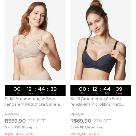
00
:
12
:
44
:
37
00
:
12
:
44
:
37
Dia
Hora
Min
Seg
Dia
Hora
Min
Seg
Sutiã Amamentação Sem
Sutiã Amamentação Sem
renda em Microfibra Canela
renda em Microfibra Preto
com Bojo e Aro
com Bojo e Aro
R$89,90
R$89,90
R$69,90
R$69,90
22
% OFF
22
% OFF
5
x
de
R$13,98
sem juros
5
x
de
R$13,98
sem juros
R$66,41
com
Pix
R$66,41
com
Pix