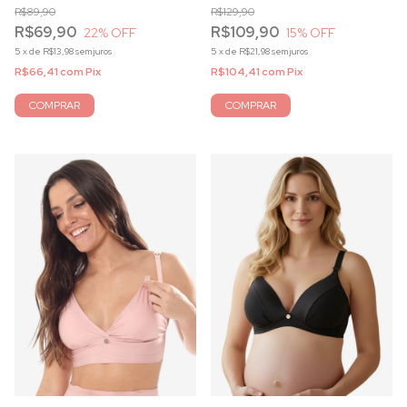
R$89,90
R$129,90
R$69,90
R$109,90
22
% OFF
15
% OFF
5
x
de
R$13,98
sem juros
5
x
de
R$21,98
sem juros
R$66,41
com
Pix
R$104,41
com
Pix
COMPRAR
COMPRAR