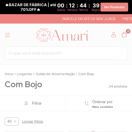
🔥BAZAR DE FÁBRICA | até
00
:
12
:
44
:
37
Ver Produtos
70%OFF🔥
Dia(s)
Hora(s)
Min(s)
Seg(s)
PARCELE EM ATÉ 5X SEM JUROS
FRETE GRÁTIS A 
0
Início
>
Lingeries
>
Sutiãs de Amamentação
>
Com Bojo
Com Bojo
24 produtos
Ordenar por:
Filtrar
Mais vendidos
Limpar filtros
40