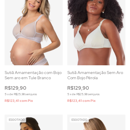
Sutiã Amamentação com Bojo
Sutiã Amamentação Sem Aro
Sem aro em Tule Branco
Com Bojo Pérola
R$129,90
R$129,90
5
x
de
R$25,98
sem juros
5
x
de
R$25,98
sem juros
R$123,41
com
Pix
R$123,41
com
Pix
ESGOTADO
ESGOTADO