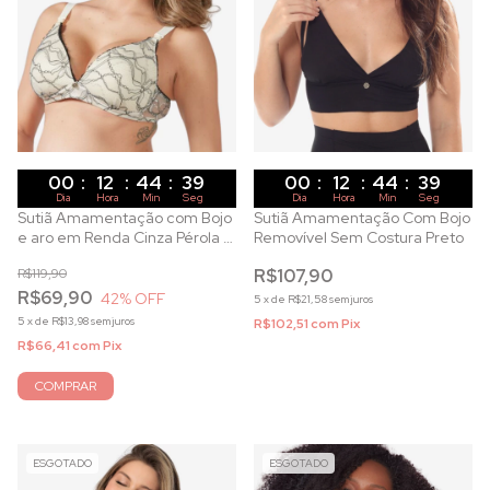
00
:
12
:
44
:
37
00
:
12
:
44
:
37
Dia
Hora
Min
Seg
Dia
Hora
Min
Seg
Sutiã Amamentação com Bojo
Sutiã Amamentação Com Bojo
e aro em Renda Cinza Pérola e
Removível Sem Costura Preto
Preto
R$119,90
R$107,90
R$69,90
42
% OFF
5
x
de
R$21,58
sem juros
5
x
de
R$13,98
sem juros
R$102,51
com
Pix
R$66,41
com
Pix
COMPRAR
ESGOTADO
ESGOTADO