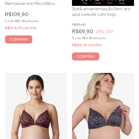
Removível em Microfibra
Dia
Hora
Min
Seg
Sutiã amamentação Sem aro
Branco
R$109,90
azul celeste com bojo
removível
5
x
de
R$21,98
sem juros
R$99,00
R$104,41
com
Pix
R$69,90
29
% OFF
5
x
de
R$13,98
sem juros
COMPRAR
R$66,41
com
Pix
COMPRAR