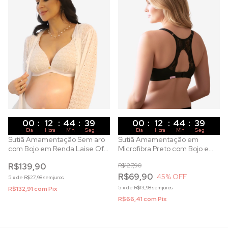
00
:
12
:
44
:
37
00
:
12
:
44
:
37
Dia
Hora
Min
Seg
Dia
Hora
Min
Seg
Sutiã Amamentação Sem aro
Sutiã Amamentação em
com Bojo em Renda Laise Off
Microfibra Preto com Bojo e
White
Costas Nadador
R$139,90
R$127,90
R$69,90
45
% OFF
5
x
de
R$27,98
sem juros
5
x
de
R$13,98
sem juros
R$132,91
com
Pix
R$66,41
com
Pix