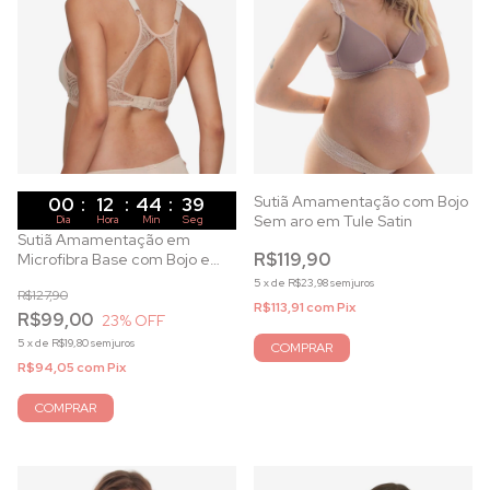
Sutiã Amamentação com Bojo
00
:
12
:
44
:
37
Sem aro em Tule Satin
Dia
Hora
Min
Seg
Sutiã Amamentação em
R$119,90
Microfibra Base com Bojo e
Costas Nadador
5
x
de
R$23,98
sem juros
R$127,90
R$113,91
com
Pix
R$99,00
23
% OFF
5
x
de
R$19,80
sem juros
COMPRAR
R$94,05
com
Pix
COMPRAR