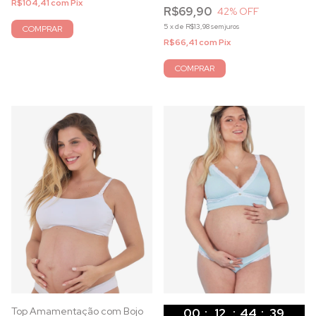
R$104,41
com
Pix
R$69,90
42
% OFF
5
x
de
R$13,98
sem juros
COMPRAR
R$66,41
com
Pix
COMPRAR
Top Amamentação com Bojo
00
:
12
:
44
:
37