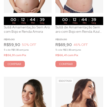
00
:
12
:
44
:
37
00
:
12
:
44
:
37
Dia
Hora
Min
Seg
Dia
Hora
Min
Seg
Sutiã Amamentação Sem Aro
Sutiã de Amamentação Sem
com Bojo e Renda Amora
aro com Bojo em Renda Azul
Marinho
R$119,90
R$129,90
R$59,90
R$69,90
50
% OFF
46
% OFF
5
x
de
R$11,98
sem juros
5
x
de
R$13,98
sem juros
R$56,91
com
Pix
R$66,41
com
Pix
COMPRAR
COMPRAR
ESGOTADO