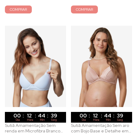
COMPRAR
COMPRAR
00
:
12
:
44
:
37
00
:
12
:
44
:
37
Dia
Hora
Min
Seg
Dia
Hora
Min
Seg
Sutiã Amamentação Sem
Sutiã Amamentação Sem aro
renda em Microfibra Branco
com Bojo Base e Detalhe em
com Bojo e Aro
Cetim