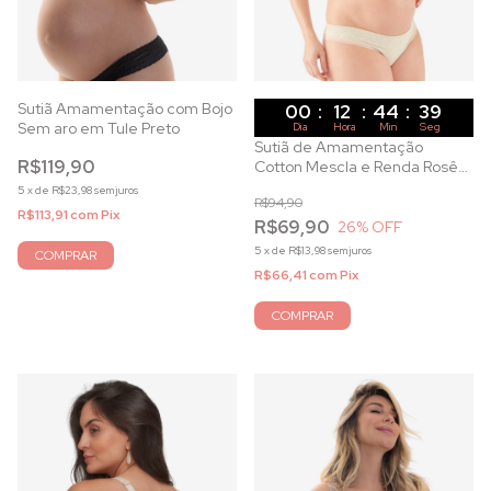
Sutiã Amamentação com Bojo
00
:
12
:
44
:
37
Sem aro em Tule Preto
Dia
Hora
Min
Seg
Sutiã de Amamentação
R$119,90
Cotton Mescla e Renda Rosê
com Bojo Removível
5
x
de
R$23,98
sem juros
R$94,90
R$113,91
com
Pix
R$69,90
26
% OFF
5
x
de
R$13,98
sem juros
COMPRAR
R$66,41
com
Pix
COMPRAR