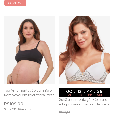
COMPRAR
Top Amamentação com Bojo
00
:
12
:
44
:
37
Removível em Microfibra Preto
Dia
Hora
Min
Seg
Sutiã amamentação Com aro
R$109,90
e bojo branco com renda preta
5
x
de
R$21,98
sem juros
R$119,90