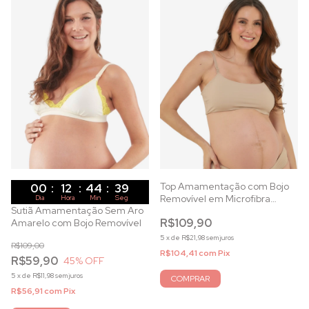
Top Amamentação com Bojo
00
:
12
:
44
:
37
Removível em Microfibra
Dia
Hora
Min
Seg
Sutiã Amamentação Sem Aro
Canela
R$109,90
Amarelo com Bojo Removível
5
x
de
R$21,98
sem juros
R$109,00
R$104,41
com
Pix
R$59,90
45
% OFF
5
x
de
R$11,98
sem juros
COMPRAR
R$56,91
com
Pix