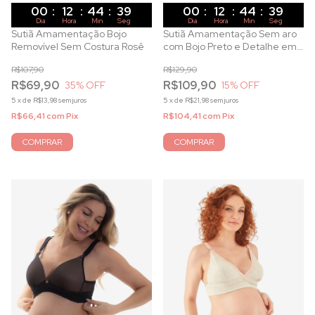
00
:
12
:
44
:
37
00
:
12
:
44
:
37
Dia
Hora
Min
Seg
Dia
Hora
Min
Seg
Sutiã Amamentação Bojo
Sutiã Amamentação Sem aro
Removível Sem Costura Rosê
com Bojo Preto e Detalhe em
Cetim
R$107,90
R$129,90
R$69,90
R$109,90
35
% OFF
15
% OFF
5
x
de
R$13,98
sem juros
5
x
de
R$21,98
sem juros
R$66,41
com
Pix
R$104,41
com
Pix
COMPRAR
COMPRAR