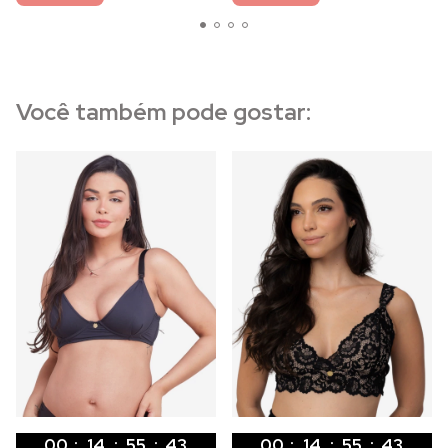
Você também pode gostar:
00
:
14
:
55
:
42
00
:
14
:
55
:
42