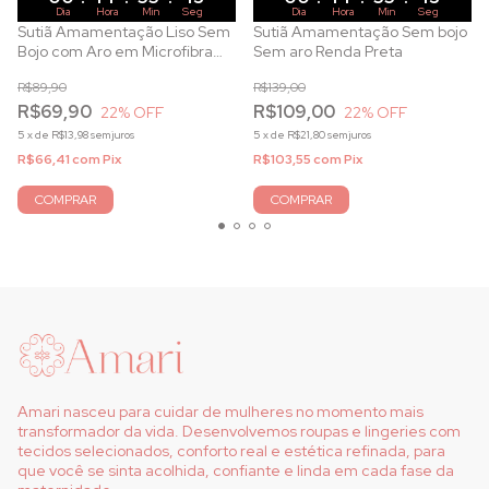
Dia
Hora
Min
Seg
Dia
Hora
Min
Seg
Sutiã Amamentação Liso Sem
Sutiã Amamentação Sem bojo
Bojo com Aro em Microfibra
Sem aro Renda Preta
Preto
R$89,90
R$139,00
R$69,90
R$109,00
22
% OFF
22
% OFF
5
x
de
R$13,98
sem juros
5
x
de
R$21,80
sem juros
R$66,41
com
Pix
R$103,55
com
Pix
COMPRAR
COMPRAR
Amari nasceu para cuidar de mulheres no momento mais
transformador da vida. Desenvolvemos roupas e lingeries com
tecidos selecionados, conforto real e estética refinada, para
que você se sinta acolhida, confiante e linda em cada fase da