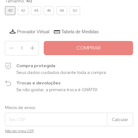
Tamanho:
40
40
42
44
46
48
50
Provador Virtual
Tabela de Medidas
Compra protegida
Seus dados cuidados durante toda a compra.
Trocas e devoluções
Se não gostar, a primeira troca é GRÁTIS!
Entregas para o CEP:
Alterar CEP
Meios de envio
Calcular
Não sei meu CEP