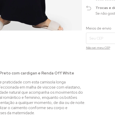
Trocas e d
Se não gost
Entregas para o CEP:
Meios de envio
Não sei meu CEP
reto com cardigan e Renda Off White
o e praticidade com esta camisola longa
nfeccionada em malha de viscose com elastano,
icidade natural que acompanha os movimentos do
ual romântico e feminino, enquanto os botões
entação a qualquer momento, de dia ou de noite.
alizar o caimento conforme seu corpo e
fases da maternidade.