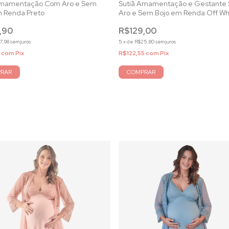
Amamentação Com Aro e Sem
Sutiã Amamentação e Gestante
m Renda Preto
Aro e Sem Bojo em Renda Off Wh
,90
R$129,00
7,98
sem juros
5
x
de
R$25,80
sem juros
1
com
Pix
R$122,55
com
Pix
RAR
COMPRAR