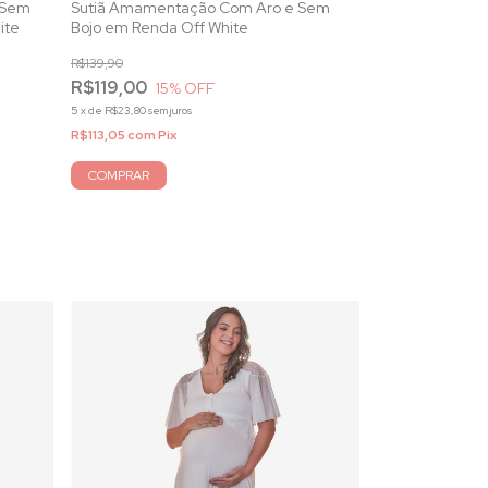
 Sem
Sutiã Amamentação Com Aro e Sem
Calcinha Bonec
ite
Bojo em Renda Off White
Renda Off Whit
R$139,90
R$49,90
R$119,00
15
% OFF
5
x
de
R$9,98
sem juro
5
x
de
R$23,80
sem juros
R$47,41
com
Pix
R$113,05
com
Pix
COMPRAR
COMPRAR