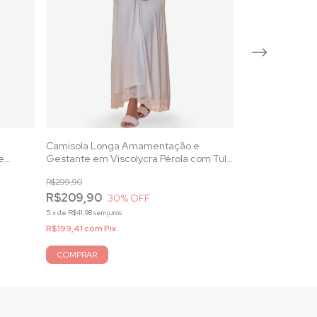
e
Camisola Longa Amamentação e
Camisola Long
e
Gestante em Viscolycra Pérola com Tule
Gestante Mesc
e Renda
Marinho
R$299,90
R$309,90
R$209,90
30
% OFF
5
x
de
R$61,98
sem juro
5
x
de
R$41,98
sem juros
R$294,41
com
Pi
R$199,41
com
Pix
COMPRAR
COMPRAR