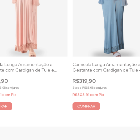
la Longa Amamentação e
Camisola Longa Amamentação 
te com Cardigan de Tule e
Gestante com Cardigan de Tule 
Rosê
Renda Mirante Azul
,90
R$319,90
3,98
sem juros
5
x
de
R$63,98
sem juros
1
com
Pix
R$303,91
com
Pix
RAR
COMPRAR