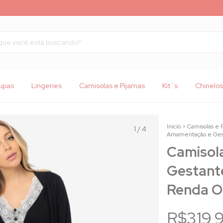
upas
Lingeries
Camisolas e Pijamas
Kit´s
Chinelos
Início
>
Camisolas e 
1
/
4
Amamentação e Gest
Camisol
Gestante
Renda O
R$319,