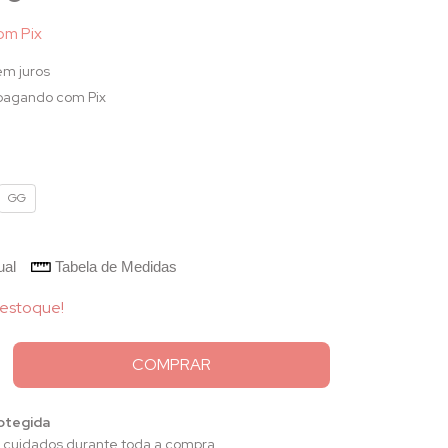
om
Pix
em juros
agando com Pix
GG
ual
Tabela de Medidas
estoque!
otegida
 cuidados durante toda a compra.