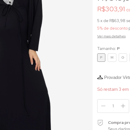
R$303,91
c
5
x de
R$63,98
s
5% de desconto
p
Ver mais detalhes
Tamanho:
P
P
M
G
Provador Virt
Só restam
3
em 
Compra pr
Seus dados