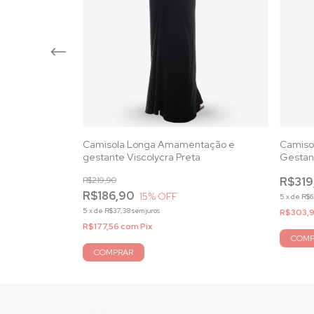
tação e
Camisola Longa Amamentação e
Camiso
igan e Renda
gestante Viscolycra Preta
Gestan
Renda 
R$219,90
R$319
R$186,90
15
% OFF
5
x
de
R$6
5
x
de
R$37,38
sem juros
R$303,9
R$177,56
com
Pix
COMP
COMPRAR