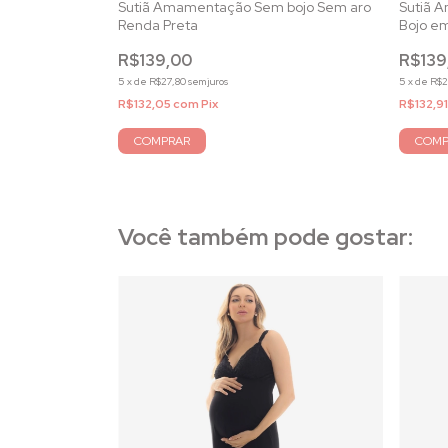
Sem Bojo e Sem
Sutiã Amamentação Sem bojo Sem aro
Sutiã 
Renda Preta
Bojo e
R$139,00
R$139
5
x
de
R$27,80
sem juros
5
x
de
R$2
R$132,05
com
Pix
R$132,9
COMPRAR
COMP
Você também pode gostar: