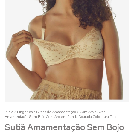
Início
>
Lingeries
>
Sutiãs de Amamentação
>
Com Aro
>
Sutiã
Amamentação Sem Bojo Com Aro em Renda Dourada Cobertura Total
Sutiã Amamentação Sem Bojo