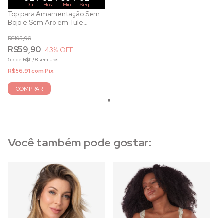
Dia
Hora
Min
Seg
Top para Amamentação Sem
Bojo e Sem Aro em Tule
Dourado
R$105,90
R$59,90
43
% OFF
5
x
de
R$11,98
sem juros
R$56,91
com
Pix
COMPRAR
Você também pode gostar: