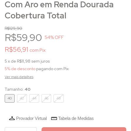
Com Aro em Renda Dourada
Cobertura Total
R$129,90
R$59,90
54
% OFF
R$56,91
com
Pix
5
x de
R$11,98
sem juros
5% de desconto
pagando com Pix
Ver mais detalhes
Tamanho:
40
40
42
44
46
48
Provador Virtual
Tabela de Medidas