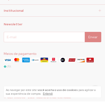
Institucional
Newsletter
Meios de pagamento
Ao navegar por este site
você aceita o uso de cookies
para agilizar a
Copyright AMARI INDUSTRIA E COMERCIO DE ROUPAS INTIMAS LTDA -
sua experiência de compra.
Entendi
17482349000100 - 2026. Todos os direitos reservados.
Desenvolvido por
Meta Loja Brasil