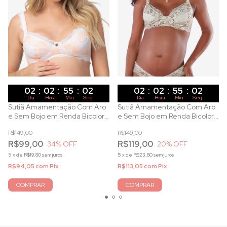
02
:
02
:
55
:
01
02
:
02
:
55
:
01
Dia
Hora
Min
Seg
Dia
Hora
Min
Seg
Sutiã Amamentação Com Aro
Sutiã Amamentação Com Aro
e Sem Bojo em Renda Bicolor
e Sem Bojo em Renda Bicolor
Pêssego
Pérola
R$149,00
R$149,00
R$99,00
R$119,00
34
% OFF
20
% OFF
5
x
de
R$19,80
sem juros
5
x
de
R$23,80
sem juros
R$94,05
com
Pix
R$113,05
com
Pix
COMPRAR
COMPRAR