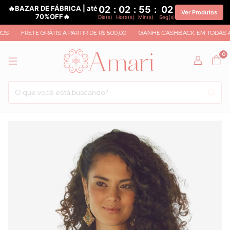
🔥BAZAR DE FÁBRICA | até
02
:
02
:
55
:
01
Ver Produtos
70%OFF🔥
Dia(s)
Hora(s)
Min(s)
Seg(s)
FRETE GRÁTIS A PARTIR DE R$ 500,00
GANHE CASHBACK EM TODAS AS 
0