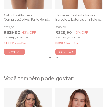
Calcinha Alta Leve
Calcinha Gestante Biquíni
Compressão Pós-Parto Renda
Borboleta Laterais em Tule e
Bicolor Pêssego
Renda Bicolor Pêssego
R$69,90
R$49,90
R$39,90
R$29,90
43
% OFF
40
% OFF
5
x
de
R$7,98
sem juros
5
x
de
R$5,98
sem juros
R$37,91
com
Pix
R$28,41
com
Pix
COMPRAR
COMPRAR
Você também pode gostar: