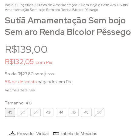
Início
>
Lingeries
>
Sutiãs de Amamentação
>
Sem Bojo e Sem Aro
>
Sutiã
Amamentação Sem bojo Sem aro Renda Bicolor Pêssego
Sutiã Amamentação Sem bojo
Sem aro Renda Bicolor Pêssego
R$139,00
R$132,05
com
Pix
5
x de
R$27,80
sem juros
5% de desconto
pagando com Pix
Ver mais detalhes
Tamanho:
40
40
52
54
42
44
46
48
50
Provador Virtual
Tabela de Medidas