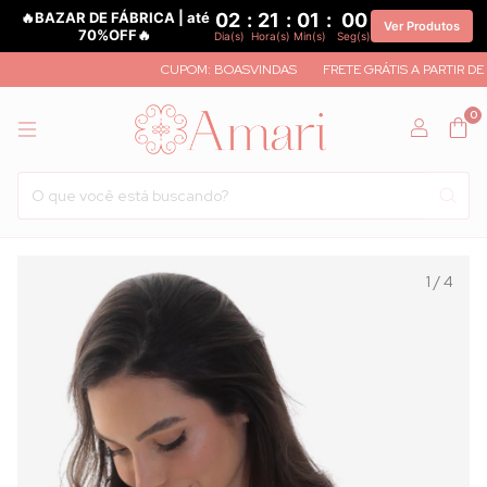
🔥BAZAR DE FÁBRICA | até
02
:
21
:
01
:
00
Ver Produtos
70%OFF🔥
Dia(s)
Hora(s)
Min(s)
Seg(s)
CUPOM: BOASVINDAS
FRETE GRÁTIS A PARTIR DE R$ 5
0
1
/
4