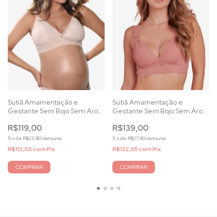
Sutiã Amamentação e
Sutiã Amamentação e
Gestante Sem Bojo Sem Aro
Gestante Sem Bojo Sem Aro
com Renda Base
com Renda Callas
R$119,00
R$139,00
5
x
de
R$23,80
sem juros
5
x
de
R$27,80
sem juros
R$113,05
com
Pix
R$132,05
com
Pix
COMPRAR
COMPRAR