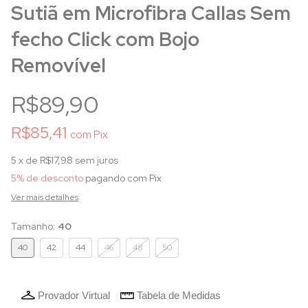
Sutiã em Microfibra Callas Sem
fecho Click com Bojo
Removível
R$89,90
R$85,41
com
Pix
5
x de
R$17,98
sem juros
5% de desconto
pagando com Pix
Ver mais detalhes
Tamanho:
40
40
42
44
46
48
50
Provador Virtual
Tabela de Medidas