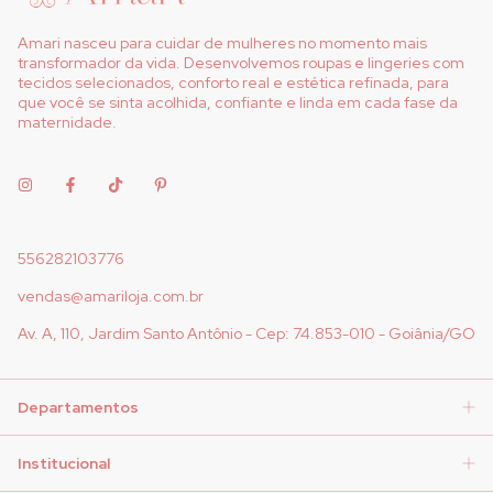
Amari nasceu para cuidar de mulheres no momento mais
transformador da vida. Desenvolvemos roupas e lingeries com
tecidos selecionados, conforto real e estética refinada, para
que você se sinta acolhida, confiante e linda em cada fase da
maternidade.
556282103776
vendas@amariloja.com.br
Av. A, 110, Jardim Santo Antônio - Cep: 74.853-010 - Goiânia/GO
Departamentos
Institucional