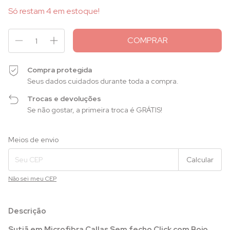
Só restam
4
em estoque!
Compra protegida
Seus dados cuidados durante toda a compra.
Trocas e devoluções
Se não gostar, a primeira troca é GRÁTIS!
Entregas para o CEP:
Alterar CEP
Meios de envio
Calcular
Não sei meu CEP
Descrição
Sutiã em Microfibra Callas Sem fecho Click com Bojo