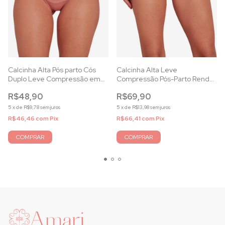
Calcinha Alta Pós parto Cós
Calcinha Alta Leve
Duplo Leve Compressão em
Compressão Pós-Parto Renda
Microfibra Callas
Callas
R$48,90
R$69,90
5
x
de
R$9,78
sem juros
5
x
de
R$13,98
sem juros
R$46,46
com
Pix
R$66,41
com
Pix
COMPRAR
COMPRAR