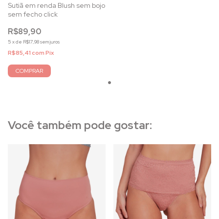
Sutiã em renda Blush sem bojo
sem fecho click
R$89,90
5
x
de
R$17,98
sem juros
R$85,41
com
Pix
COMPRAR
Você também pode gostar: