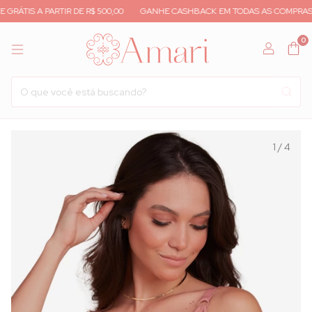
ÁTIS A PARTIR DE R$ 500,00
GANHE CASHBACK EM TODAS AS COMPRAS
0
1
/
4