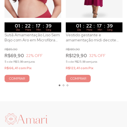
01
:
22
:
17
:
38
01
:
22
:
17
:
38
Dia
Hora
Min
Seg
Dia
Hora
Min
Seg
Sutiã Amamentação Liso Sem
Vestido gestante e
Bojo com Aro em Microfibra
amamentação midi decote
Magenta
trespassado e amarração em
R$89,90
R$189,90
malha canelada magenta
R$69,90
R$129,90
22
% OFF
32
% OFF
5
x
de
R$13,98
sem juros
5
x
de
R$25,98
sem juros
R$66,41
com
Pix
R$123,41
com
Pix
COMPRAR
COMPRAR