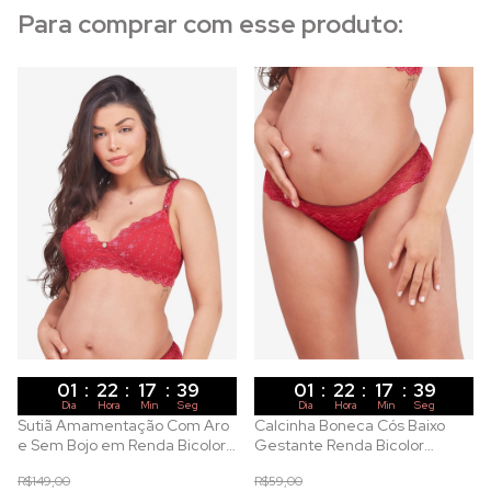
Para comprar com esse produto:
01
:
22
:
17
:
38
01
:
22
:
17
:
38
Dia
Hora
Min
Seg
Dia
Hora
Min
Seg
Sutiã Amamentação Com Aro
Calcinha Boneca Cós Baixo
e Sem Bojo em Renda Bicolor
Gestante Renda Bicolor
Vermelho
Vermelho
R$149,00
R$59,00