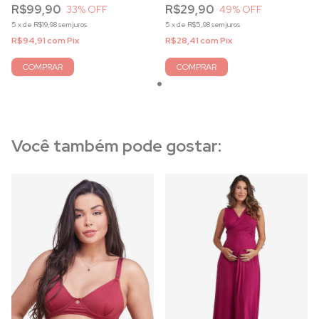
R$99,90
R$29,90
33
% OFF
49
% OFF
5
x
de
R$19,98
sem juros
5
x
de
R$5,98
sem juros
R$94,91
com
Pix
R$28,41
com
Pix
COMPRAR
COMPRAR
Você também pode gostar: