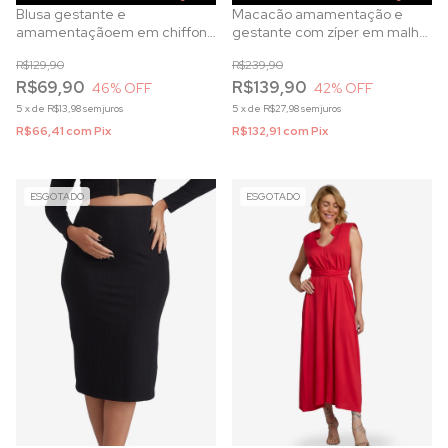
Blusa gestante e
Macacão amamentação e
amamentaçãoem em chiffon
gestante com zíper em malha
poá e detalhes em renda
canelada verde
R$129,90
R$239,90
chantilly preta
R$69,90
R$139,90
46
% OFF
42
% OFF
5
x
de
R$13,98
sem juros
5
x
de
R$27,98
sem juros
R$66,41
com
Pix
R$132,91
com
Pix
ESGOTADO
ESGOTADO