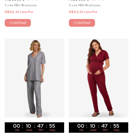
5
x
de
R$13,98
sem juros
5
x
de
R$19,98
sem juros
R$66,41
com
Pix
R$94,91
com
Pix
COMPRAR
COMPRAR
00
:
10
:
47
:
53
00
:
10
:
47
:
53
Dia
Hora
Min
Seg
Dia
Hora
Min
Seg