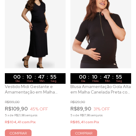
00
:
10
:
47
:
53
00
:
10
:
47
:
53
Dia
Hora
Min
Seg
Dia
Hora
Min
Seg
Vestido Midi Gestante e
Blusa Amamentação Gola Alta
Amamentação em Malha
em Malha Canelada Preta com
Canelada Preto
Zíper Metálico
R$199,00
R$129,90
R$109,90
R$89,90
45
% OFF
31
% OFF
5
x
de
R$21,98
sem juros
5
x
de
R$17,98
sem juros
R$104,41
com
Pix
R$85,41
com
Pix
COMPRAR
COMPRAR