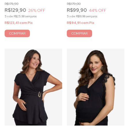
R$175,90
R$179,00
R$129,90
R$99,90
26
% OFF
44
% OFF
5
x
de
R$25,98
sem juros
5
x
de
R$19,98
sem juros
R$123,41
com
Pix
R$94,91
com
Pix
COMPRAR
COMPRAR