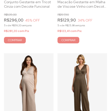
Conjunto Gestante em Tricot
Macacão Gestante em Malha
Cinza com Decote Funcional
de Viscose Vinho com Decote
Transpassado para
R$539,00
R$197,90
Amamentação
R$296,00
R$129,90
45
% OFF
34
% OFF
5
x
de
R$59,20
sem juros
5
x
de
R$25,98
sem juros
R$281,20
com
Pix
R$123,41
com
Pix
COMPRAR
COMPRAR