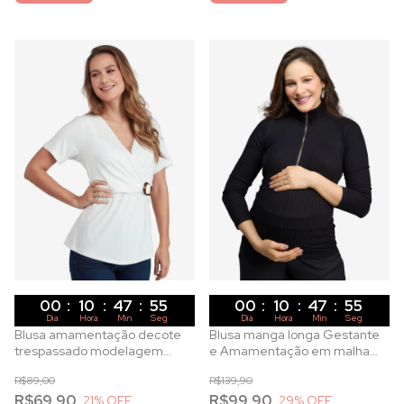
00
:
10
:
47
:
53
00
:
10
:
47
:
53
Dia
Hora
Min
Seg
Dia
Hora
Min
Seg
Blusa amamentação decote
Blusa manga longa Gestante
trespassado modelagem
e Amamentação em malha
ajustada em viscolycra off
canelada preta
R$89,00
R$139,90
white
R$69,90
R$99,90
21
% OFF
29
% OFF