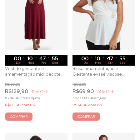
00
:
10
:
47
:
53
00
:
10
:
47
:
53
Dia
Hora
Min
Seg
Dia
Hora
Min
Seg
Vestido gestante e
Blusa amamentação e
amamentação midi decote
Gestante evasê viscose
trespassado e amarração em
manga curta Off White
R$189,90
R$92,00
malha canelada vinho
R$129,90
R$69,90
32
% OFF
24
% OFF
5
x
de
R$25,98
sem juros
5
x
de
R$13,98
sem juros
R$123,41
com
Pix
R$66,41
com
Pix
COMPRAR
COMPRAR