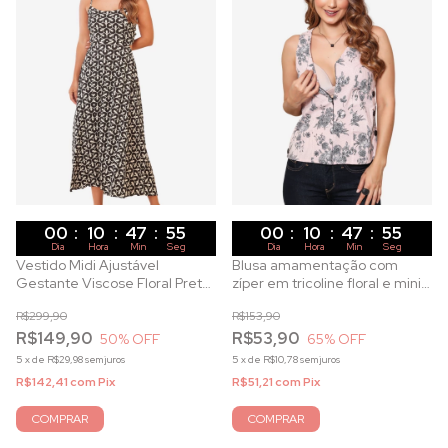
00
:
10
:
47
:
53
00
:
10
:
47
:
53
Dia
Hora
Min
Seg
Dia
Hora
Min
Seg
Vestido Midi Ajustável
Blusa amamentação com
Gestante Viscose Floral Preto
zíper em tricoline floral e mini
e Branco
listras rosê
R$299,90
R$153,90
R$149,90
R$53,90
50
% OFF
65
% OFF
5
x
de
R$29,98
sem juros
5
x
de
R$10,78
sem juros
R$142,41
com
Pix
R$51,21
com
Pix
COMPRAR
COMPRAR