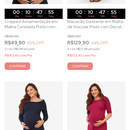
00
:
10
:
47
:
53
00
:
10
:
47
:
53
Dia
Hora
Min
Seg
Dia
Hora
Min
Seg
Cropped Amamentação em
Macacão Gestante em Malha
Malha Canelada Preto com
de Viscose Preto com Decote
Zíper Dourado
Transpassado para
R$109,90
R$197,90
Amamentação
R$49,90
R$129,90
55
% OFF
34
% OFF
5
x
de
R$9,98
sem juros
5
x
de
R$25,98
sem juros
R$47,41
com
Pix
R$123,41
com
Pix
COMPRAR
COMPRAR