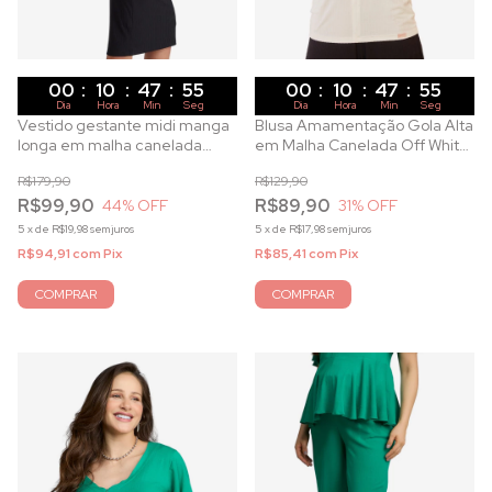
00
:
10
:
47
:
53
00
:
10
:
47
:
53
Dia
Hora
Min
Seg
Dia
Hora
Min
Seg
Vestido gestante midi manga
Blusa Amamentação Gola Alta
longa em malha canelada
em Malha Canelada Off White
preto
com Zíper Metálico
R$179,90
R$129,90
R$99,90
R$89,90
44
% OFF
31
% OFF
5
x
de
R$19,98
sem juros
5
x
de
R$17,98
sem juros
R$94,91
com
Pix
R$85,41
com
Pix
COMPRAR
COMPRAR