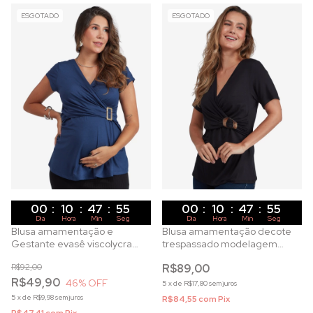
ESGOTADO
ESGOTADO
00
:
10
:
47
:
53
00
:
10
:
47
:
53
Dia
Hora
Min
Seg
Dia
Hora
Min
Seg
Blusa amamentação e
Blusa amamentação decote
Gestante evasê viscolycra
trespassado modelagem
manga curta Marinho
ajustada em visolycra preta
R$92,00
R$89,00
R$49,90
46
% OFF
5
x
de
R$17,80
sem juros
5
x
de
R$9,98
sem juros
R$84,55
com
Pix