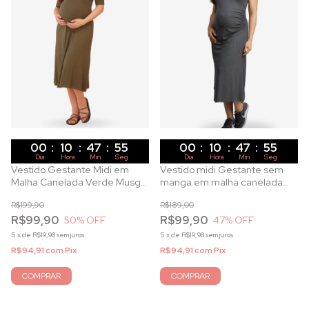
00
:
10
:
47
:
53
00
:
10
:
47
:
53
Dia
Hora
Min
Seg
Dia
Hora
Min
Seg
Vestido Gestante Midi em
Vestido midi Gestante sem
Malha Canelada Verde Musgo
manga em malha canelada
com Decote Canoa
Cinza Mescla
R$199,90
R$189,00
R$99,90
R$99,90
50
% OFF
47
% OFF
5
x
de
R$19,98
sem juros
5
x
de
R$19,98
sem juros
R$94,91
com
Pix
R$94,91
com
Pix
COMPRAR
COMPRAR