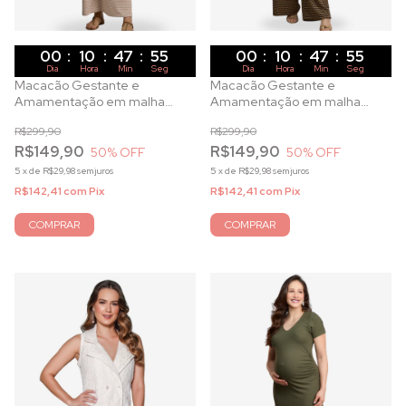
00
:
10
:
47
:
53
00
:
10
:
47
:
53
Dia
Hora
Min
Seg
Dia
Hora
Min
Seg
Macacão Gestante e
Macacão Gestante e
Amamentação em malha
Amamentação em malha
Jacquard viscose Off White
Jacquard viscose preto
R$299,90
R$299,90
estampado
estampado
R$149,90
R$149,90
50
% OFF
50
% OFF
5
x
de
R$29,98
sem juros
5
x
de
R$29,98
sem juros
R$142,41
com
Pix
R$142,41
com
Pix
COMPRAR
COMPRAR