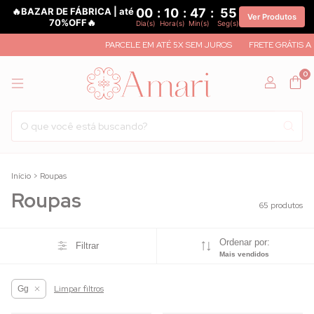
🔥BAZAR DE FÁBRICA | até
00
:
10
:
47
:
53
Ver Produtos
70%OFF🔥
Dia(s)
Hora(s)
Min(s)
Seg(s)
PARCELE EM ATÉ 5X SEM JUROS
FRETE GRÁTIS A PARTIR DE R$
0
Início
>
Roupas
Roupas
65 produtos
Ordenar por:
Filtrar
Mais vendidos
Limpar filtros
Gg