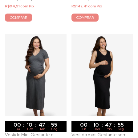
R$94,91
com
Pix
R$142,41
com
Pix
COMPRAR
COMPRAR
00
:
10
:
47
:
53
00
:
10
:
47
:
53
Dia
Hora
Min
Seg
Dia
Hora
Min
Seg
Vestido Midi Gestante e
Vestido midi Gestante sem