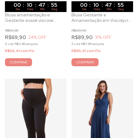
00
:
10
:
47
:
53
00
:
10
:
47
:
53
Dia
Hora
Min
Seg
Dia
Hora
Min
Seg
Blusa amamentação e
Blusa Gestante e
Gestante evasê viscose
Amamentação em Viscolycra
manga curta preta
Renda Chantilly Preto
R$92,00
R$129,90
R$69,90
R$89,90
24
% OFF
31
% OFF
5
x
de
R$13,98
sem juros
5
x
de
R$17,98
sem juros
R$66,41
com
Pix
R$85,41
com
Pix
COMPRAR
COMPRAR