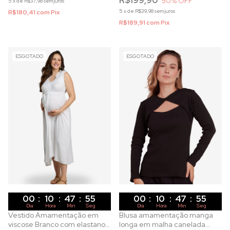
R$199,90
50
% OFF
5
x
de
R$37,98
sem juros
5
x
de
R$39,98
sem juros
R$180,41
com
Pix
R$189,91
com
Pix
ESGOTADO
ESGOTADO
00
:
10
:
47
:
53
00
:
10
:
47
:
53
Dia
Hora
Min
Seg
Dia
Hora
Min
Seg
Vestido Amamentação em
Blusa amamentação manga
viscose Branco com elastano
longa em malha canelada