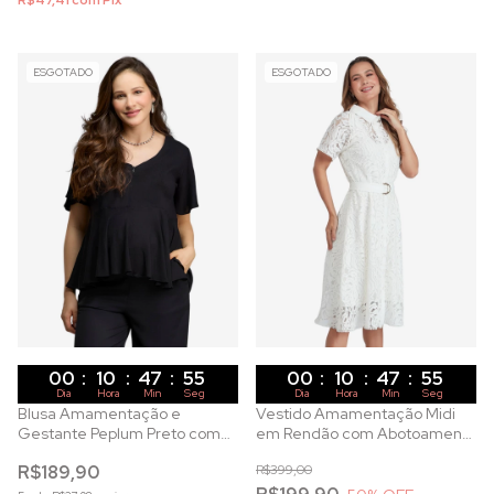
R$47,41
com
Pix
ESGOTADO
ESGOTADO
00
:
10
:
47
:
53
00
:
10
:
47
:
53
Dia
Hora
Min
Seg
Dia
Hora
Min
Seg
Blusa Amamentação e
Vestido Amamentação Midi
Gestante Peplum Preto com
em Rendão com Abotoamento
Zíper Invisível
Frontal e Guipir
R$189,90
R$399,00