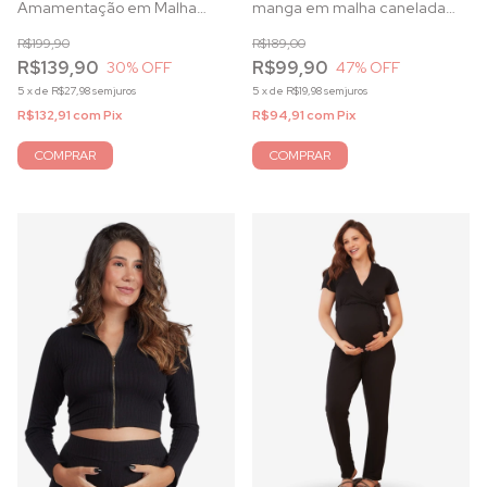
Amamentação em Malha
manga em malha canelada
Canelada Cinza Mescla
preto
R$199,90
R$189,00
R$139,90
R$99,90
30
% OFF
47
% OFF
5
x
de
R$27,98
sem juros
5
x
de
R$19,98
sem juros
R$132,91
com
Pix
R$94,91
com
Pix
COMPRAR
COMPRAR