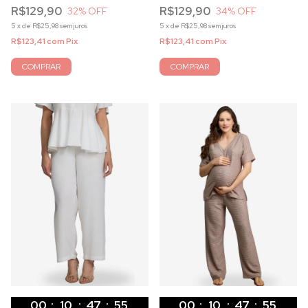
R$129,90
R$129,90
32
% OFF
34
% OFF
5
x
de
R$25,98
sem juros
5
x
de
R$25,98
sem juros
R$123,41
com
Pix
R$123,41
com
Pix
COMPRAR
COMPRAR
00
:
10
:
47
:
53
00
:
10
:
47
:
53