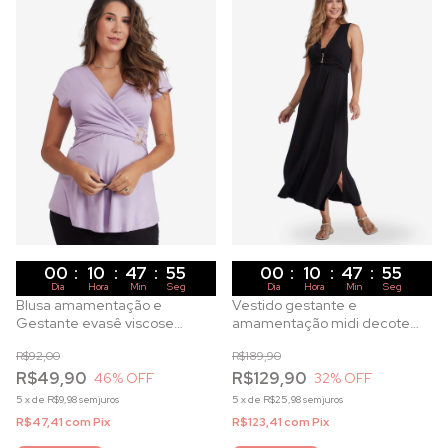
00
:
10
:
47
:
53
00
:
10
:
47
:
53
Dia
Hora
Min
Seg
Dia
Hora
Min
Seg
Blusa amamentação e
Vestido gestante e
Gestante evasê viscose
amamentação midi decote
manga curta lavanda
trespassado e amarração em
R$92,00
R$189,90
malha canelada preta
R$49,90
R$129,90
46
% OFF
32
% OFF
5
x
de
R$9,98
sem juros
5
x
de
R$25,98
sem juros
R$47,41
com
Pix
R$123,41
com
Pix