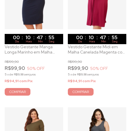
00
:
10
:
47
:
53
00
:
10
:
47
:
53
Dia
Hora
Min
Seg
Dia
Hora
Min
Seg
Vestido Gestante Manga
Vestido Gestante Midi em
Longa Marinho em Malha
Malha Canelada Magenta com
Canelada e Decote Ombro a
Decote Canoa
R$199,90
R$199,90
Ombro
R$99,90
R$99,90
50
% OFF
50
% OFF
5
x
de
R$19,98
sem juros
5
x
de
R$19,98
sem juros
R$94,91
com
Pix
R$94,91
com
Pix
COMPRAR
COMPRAR