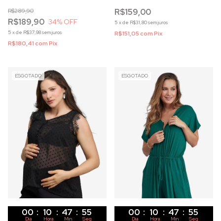
zíper frontal e ombreiras
preta gestante puerpério
R$289,90
R$159,00
R$189,90
34
% OFF
5
x
de
R$31,80
sem juros
5
x
de
R$37,98
sem juros
R$151,05
com
Pix
R$180,41
com
Pix
ESGOTADO
ESGOTADO
00
:
10
:
47
:
53
00
:
10
:
47
:
53
Dia
Hora
Min
Seg
Dia
Hora
Min
Seg