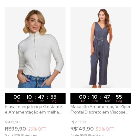
00
:
10
:
47
:
53
00
:
10
:
47
:
53
Dia
Hora
Min
Seg
Dia
Hora
Min
Seg
Blusa manga longa Gestante
Macacão Amamentação Zíper
e Amamentação em malha
Frontal Discreto em Viscose
canelada Off White
Azul Jeans Escuro
R$139,90
R$299,90
R$99,90
R$149,90
29
% OFF
50
% OFF
5
x
de
R$19,98
sem juros
5
x
de
R$29,98
sem juros