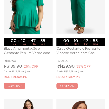
00
:
10
:
47
:
53
00
:
10
:
47
:
53
Dia
Hora
Min
Seg
Dia
Hora
Min
Seg
Blusa Amamentação e
Calça Gestante e Pós-parto
Gestante Peplum Verde com
Viscose Verde com Cós
Zíper Invisível
Ajustável
R$189,90
R$199,90
R$139,90
R$129,90
26
% OFF
35
% OFF
5
x
de
R$27,98
sem juros
5
x
de
R$25,98
sem juros
R$132,91
com
Pix
R$123,41
com
Pix
COMPRAR
COMPRAR