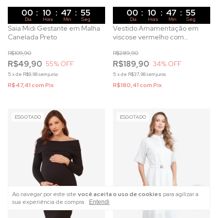
00
:
10
:
47
:
53
00
:
10
:
47
:
53
Dia
Hora
Min
Seg
Dia
Hora
Min
Seg
Saia Midi Gestante em Malha
Vestido Amamentação em
Canelada Preto
viscose vermelho com
elastano zíper frontal e
R$109,90
R$289,90
ombreiras
R$49,90
R$189,90
55
% OFF
34
% OFF
5
x
de
R$9,98
sem juros
5
x
de
R$37,98
sem juros
R$47,41
com
Pix
R$180,41
com
Pix
ESGOTADO
ESGOTADO
Ao navegar por este site
você aceita o uso de cookies
para agilizar a
sua experiência de compra.
Entendi