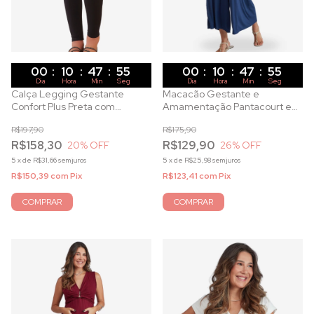
00
:
10
:
47
:
53
00
:
10
:
47
:
53
Dia
Hora
Min
Seg
Dia
Hora
Min
Seg
Calça Legging Gestante
Macacão Gestante e
Confort Plus Preta com
Amamentação Pantacourt em
Tecnologia UV
Malha de Viscose Marinho
R$197,90
R$175,90
R$158,30
R$129,90
20
% OFF
26
% OFF
5
x
de
R$31,66
sem juros
5
x
de
R$25,98
sem juros
R$150,39
com
Pix
R$123,41
com
Pix
COMPRAR
COMPRAR