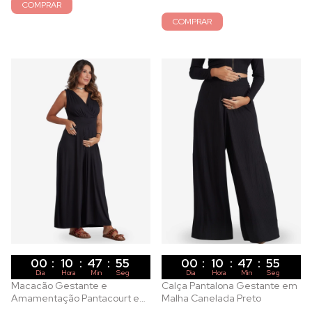
COMPRAR
COMPRAR
00
:
10
:
47
:
53
00
:
10
:
47
:
53
Dia
Hora
Min
Seg
Dia
Hora
Min
Seg
Macacão Gestante e
Calça Pantalona Gestante em
Amamentação Pantacourt em
Malha Canelada Preto
Malha de Viscose Preto