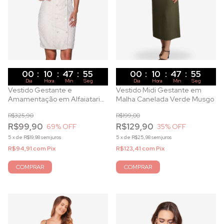
00
:
10
:
47
:
53
00
:
10
:
47
:
53
Dia
Hora
Min
Seg
Dia
Hora
Min
Seg
Vestido Gestante e
Vestido Midi Gestante em
Amamentação em Alfaiataria
Malha Canelada Verde Musgo
com Renda
R$325,90
R$199,00
R$99,90
R$129,90
69
% OFF
35
% OFF
5
x
de
R$19,98
sem juros
5
x
de
R$25,98
sem juros
R$94,91
com
Pix
R$123,41
com
Pix
COMPRAR
COMPRAR