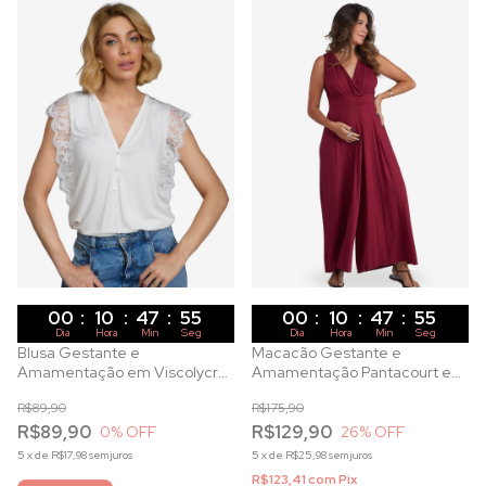
00
:
10
:
47
:
53
00
:
10
:
47
:
53
Dia
Hora
Min
Seg
Dia
Hora
Min
Seg
Blusa Gestante e
Macacão Gestante e
Amamentação em Viscolycra
Amamentação Pantacourt em
Renda Chantilly Off White
Malha de Viscose Vinho
R$89,90
R$175,90
R$89,90
R$129,90
0
% OFF
26
% OFF
5
x
de
R$17,98
sem juros
5
x
de
R$25,98
sem juros
R$123,41
com
Pix