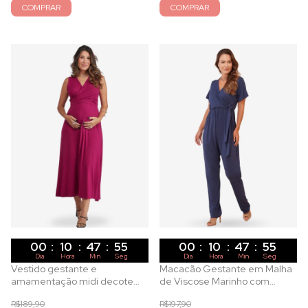
COMPRAR
COMPRAR
00
:
10
:
47
:
53
00
:
10
:
47
:
53
Dia
Hora
Min
Seg
Dia
Hora
Min
Seg
Vestido gestante e
Macacão Gestante em Malha
amamentação midi decote
de Viscose Marinho com
trespassado e amarração em
Decote Transpassado para
R$189,90
R$197,90
malha canelada magenta
Amamentação