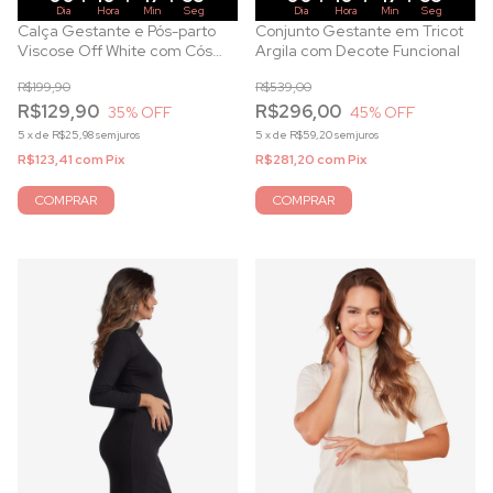
Dia
Hora
Min
Seg
Dia
Hora
Min
Seg
Calça Gestante e Pós-parto
Conjunto Gestante em Tricot
Viscose Off White com Cós
Argila com Decote Funcional
Ajustável
R$199,90
R$539,00
R$129,90
R$296,00
35
% OFF
45
% OFF
5
x
de
R$25,98
sem juros
5
x
de
R$59,20
sem juros
R$123,41
com
Pix
R$281,20
com
Pix
COMPRAR
COMPRAR