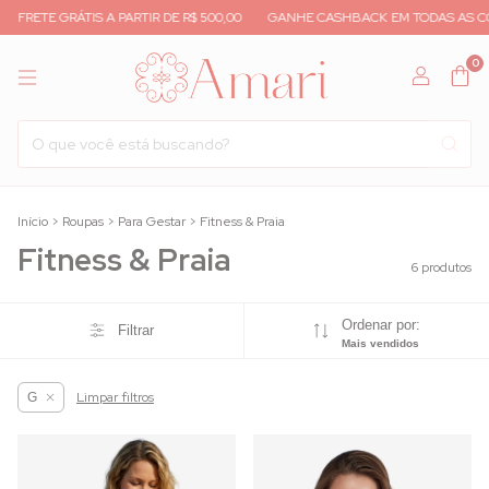
FRETE GRÁTIS A PARTIR DE R$ 500,00
GANHE CASHBACK EM TODAS AS CO
0
Início
>
Roupas
>
Para Gestar
>
Fitness & Praia
Fitness & Praia
6 produtos
Ordenar por:
Filtrar
Mais vendidos
Limpar filtros
G