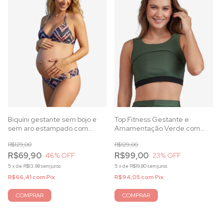
Biquíni gestante sem bojo e
Top Fitness Gestante e
sem aro estampado com
Amamentação Verde com
decote trespassado e
Alças Duplas e Elástico
R$129,00
R$129,00
calcinha anatômica
Reforçado
R$69,90
R$99,00
46
% OFF
23
% OFF
5
x
de
R$13,98
sem juros
5
x
de
R$19,80
sem juros
R$66,41
com
Pix
R$94,05
com
Pix
COMPRAR
COMPRAR