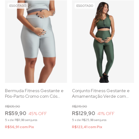
ESGOTADO
ESGOTADO
Bermuda Fitness Gestante e
Conjunto Fitness Gestante e
Pós-Parto Cromo com Cós
Amamentação Verde com
Anatômico e Proteção UV
Zíper Frontal
R$109,90
R$219,90
R$59,90
R$129,90
45
% OFF
41
% OFF
5
x
de
R$11,98
sem juros
5
x
de
R$25,98
sem juros
R$56,91
com
Pix
R$123,41
com
Pix