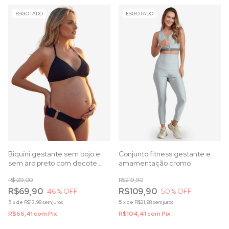
ESGOTADO
ESGOTADO
Biquíni gestante sem bojo e
Conjunto fitness gestante e
sem aro preto com decote
amamentação cromo
trespassado e calcinha
R$129,00
R$219,90
anatômica
R$69,90
R$109,90
46
% OFF
50
% OFF
5
x
de
R$13,98
sem juros
5
x
de
R$21,98
sem juros
R$66,41
com
Pix
R$104,41
com
Pix